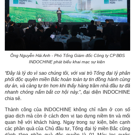
Ông Nguyễn Hải Anh - Phó Tổng Giám đốc Công ty CP BĐS
INDOCHINE phát biểu khai mạc sự kiện
“Đây là lý do vì sao chúng tôi, với vai trò Tổng đại lý phân
phối độc quyền miền Bắc hoàn toàn tự tin đồng hành cùng
dự án, và càng tự tin hơn khi thấy hàng trăm nhà đầu tư đã
nhanh chóng nắm bắt cơ hội này.”
, đại diện INDOCHINE
chia sẻ.
Thành công của INDOCHINE không chỉ nằm ở con số
giao dịch mà còn ở cách đơn vị tạo dựng niềm tin và mối
quan hệ với khách hàng. Ngay trong sự kiện, bên cạnh
các phần quà của Chủ đầu tư, Tổng đại lý miền Bắc cũng
dành tặng phần quà độc quyền là 01 Máy lọc nước