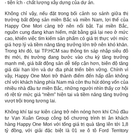
- tiện ích - chất lượng xây dựng của dự án.
Không chỉ vậy, nếu đặt trong bối cảnh so sánh giữa thị
trường bất động sản miền Bắc và miền Nam, lợi thế của
Happy One Mori càng trở nên nổi bật. Tại miền Bắc,
nguồn cung đang khan hiếm, mặt bằng giá lại neo ở mức
cao, khiến việc tìm kiếm sản phẩm có giá trị thực với mức
giá hợp lý và tiềm năng tăng trưởng lớn trở nên khó khăn.
Trong khi đó, tại TP.HCM sau thông tin sáp nhập siêu đô
thị mới, thị trường đang bước vào chu kỳ tăng trưởng
mạnh mẽ, giá bất động sản dễ tiếp cận hơn, biên độ tăng
giá dài hạn lớn và dư địa phát triển bền vững. Chính vì
vậy, Happy One Mori trở thành điểm đến hấp dẫn không
chỉ với khách hàng phía Nam mà còn thu hút dòng vốn của
nhiều nhà đầu tư miền Bắc, những người nhìn thấy cơ hội
rõ rệt từ mức giá “mềm” hiện tại và tiềm năng tăng trưởng
vượt trội trong tương lai.
Không khí tại sự kiện càng trở nên nóng hơn khi Chủ đầu
tư Vạn Xuân Group công bố chương trình tri ân khách
hàng Happy One Mori với tổng giá trị quà tặng lên tới 1,8
tỷ đồng, với giải đặc biệt là 01 xe ô tô Ford Territory