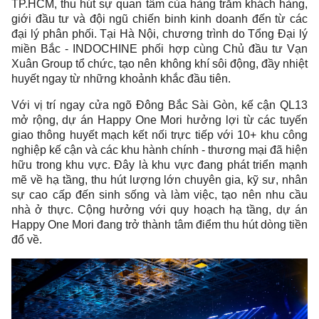
TP.HCM, thu hút sự quan tâm của hàng trăm khách hàng,
giới đầu tư và đội ngũ chiến binh kinh doanh đến từ các
đại lý phân phối. Tại Hà Nội, chương trình do Tổng Đại lý
miền Bắc - INDOCHINE phối hợp cùng Chủ đầu tư Vạn
Xuân Group tổ chức, tạo nên không khí sôi động, đầy nhiệt
huyết ngay từ những khoảnh khắc đầu tiên.
Với vị trí ngay cửa ngõ Đông Bắc Sài Gòn, kế cận QL13
mở rộng, dự án Happy One Mori hưởng lợi từ các tuyến
giao thông huyết mạch kết nối trực tiếp với 10+ khu công
nghiệp kế cận và các khu hành chính - thương mại đã hiện
hữu trong khu vực. Đây là khu vực đang phát triển mạnh
mẽ về hạ tầng, thu hút lượng lớn chuyên gia, kỹ sư, nhân
sự cao cấp đến sinh sống và làm việc, tạo nên nhu cầu
nhà ở thực. Cộng hưởng với quy hoạch hạ tầng, dự án
Happy One Mori đang trở thành tâm điểm thu hút dòng tiền
đổ về.