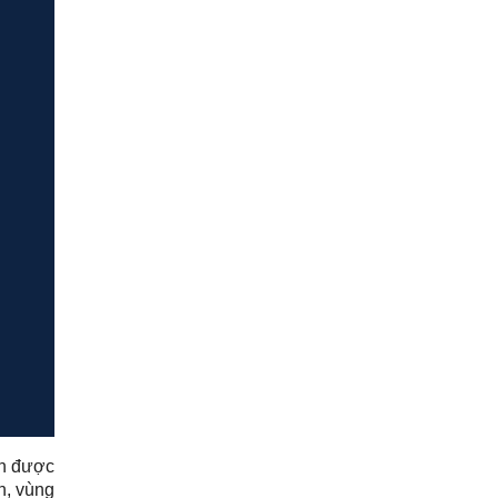
án được
n, vùng