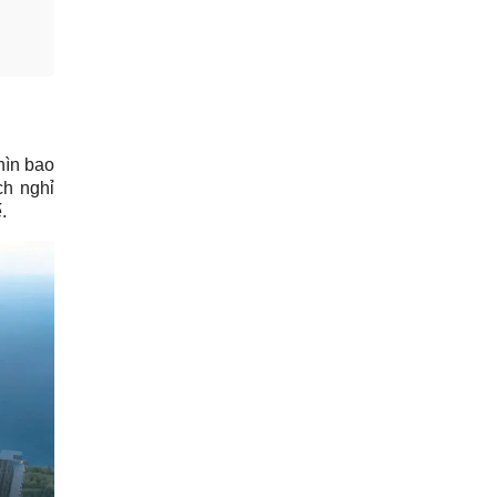
hìn bao
ch nghỉ
.