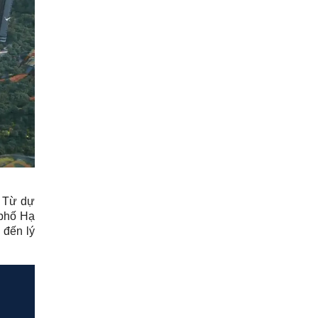
. Từ dự
 phố Hạ
 đến lý