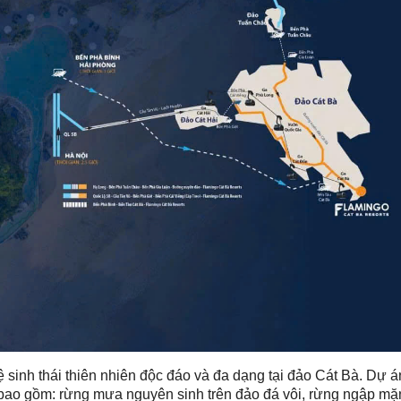
ệ sinh thái thiên nhiên độc đáo và đa dạng tại đảo Cát Bà. Dự 
, bao gồm: rừng mưa nguyên sinh trên đảo đá vôi, rừng ngập mặ