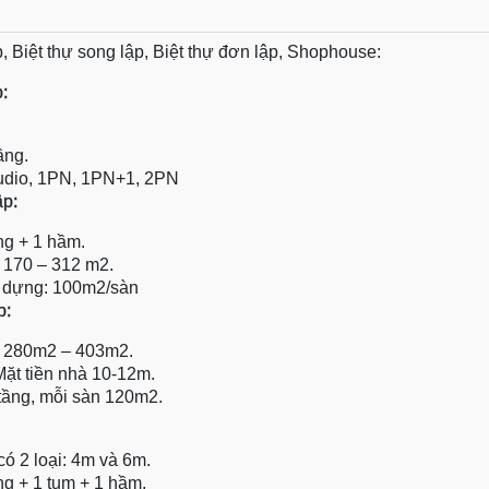
p, Biệt thự song lập, Biệt thự đơn lập, Shophouse:
p:
ầng.
tudio, 1PN, 1PN+1, 2PN
ập:
ng + 1 hầm.
: 170 – 312 m2.
y dựng: 100m2/sàn
p:
t: 280m2 – 403m2.
 Mặt tiền nhà 10-12m.
tầng, mỗi sàn 120m2.
có 2 loại: 4m và 6m.
ng + 1 tum + 1 hầm.