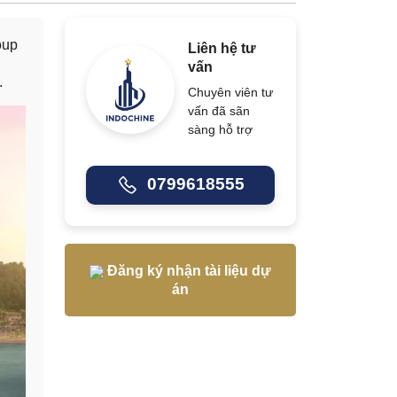
oup
Liên hệ tư
vấn
.
Chuyên viên tư
vấn đã sãn
sàng hỗ trợ
0799618555
Đăng ký nhận tài liệu dự
án