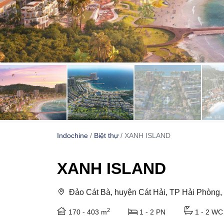
Indochine
Biệt thự
XANH ISLAND
XANH ISLAND
Đảo Cát Bà, huyện Cát Hải, TP Hải Phòng, 
2
170 - 403 m
1 - 2 PN
1 - 2 WC